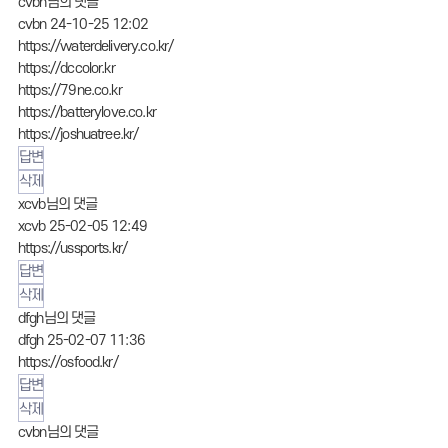
cvbn님의 댓글
cvbn
24-10-25 12:02
https://waterdelivery.co.kr/
https://dccolor.kr
https://79ne.co.kr
https://batterylove.co.kr
https://joshuatree.kr/
답변
삭제
xcvb님의 댓글
xcvb
25-02-05 12:49
https://ussports.kr/
답변
삭제
dfgh님의 댓글
dfgh
25-02-07 11:36
https://osfood.kr/
답변
삭제
cvbn님의 댓글