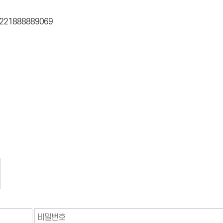
6/221888889069
숫자음성듣기
새로고침